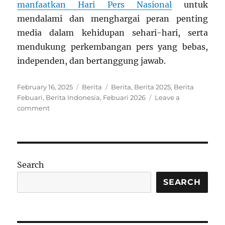
manfaatkan Hari Pers Nasional
untuk
mendalami dan menghargai peran penting
media dalam kehidupan sehari-hari, serta
mendukung perkembangan pers yang bebas,
independen, dan bertanggung jawab.
Posted
Categories
Tags
February 16, 2025
Berita
Berita
,
Berita 2025
,
Berita
on
Febuari
,
Berita Indonesia
,
Febuari 2026
Leave a
on
comment
Pemerintah
Indonesia
Tetapkan
Hari
Libur
Search
Nasional
pada
SEARCH
9
Februari
2025