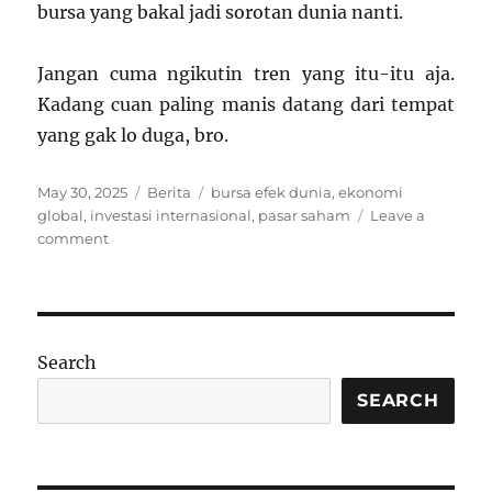
bursa yang bakal jadi sorotan dunia nanti.
Jangan cuma ngikutin tren yang itu-itu aja.
Kadang cuan paling manis datang dari tempat
yang gak lo duga, bro.
Posted
Categories
Tags
May 30, 2025
Berita
bursa efek dunia
,
ekonomi
on
global
,
investasi internasional
,
pasar saham
Leave a
on
comment
Negara-
Negara
dengan
Pasar
Saham
Search
Paling
Mengejutkan
SEARCH
di
Dunia!