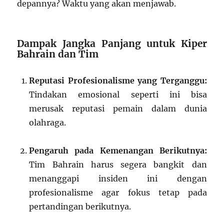
depannya? Waktu yang akan menjawab.
Dampak Jangka Panjang untuk Kiper
Bahrain dan Tim
Reputasi Profesionalisme yang Terganggu:
Tindakan emosional seperti ini bisa
merusak reputasi pemain dalam dunia
olahraga.
Pengaruh pada Kemenangan Berikutnya:
Tim Bahrain harus segera bangkit dan
menanggapi insiden ini dengan
profesionalisme agar fokus tetap pada
pertandingan berikutnya.