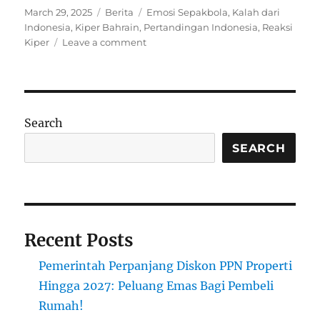
Posted
Categories
Tags
March 29, 2025
Berita
Emosi Sepakbola
,
Kalah dari
on
Indonesia
,
Kiper Bahrain
,
Pertandingan Indonesia
,
Reaksi
on
Kiper
Leave a comment
Kiper
Bahrain
Acungkan
Jari
Tengah
Search
Usai
Kalah
SEARCH
dari
Indonesia:
Kekalahan
yang
Membuat
Recent Posts
Emosi
Meledak!
Pemerintah Perpanjang Diskon PPN Properti
Hingga 2027: Peluang Emas Bagi Pembeli
Rumah!