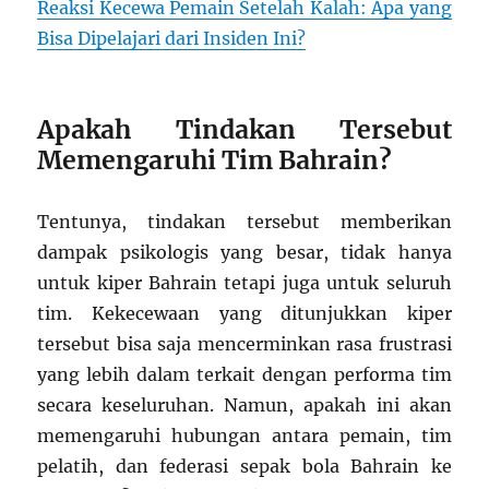
Reaksi Kecewa Pemain Setelah Kalah: Apa yang
Bisa Dipelajari dari Insiden Ini?
Apakah Tindakan Tersebut
Memengaruhi Tim Bahrain?
Tentunya, tindakan tersebut memberikan
dampak psikologis yang besar, tidak hanya
untuk kiper Bahrain tetapi juga untuk seluruh
tim. Kekecewaan yang ditunjukkan kiper
tersebut bisa saja mencerminkan rasa frustrasi
yang lebih dalam terkait dengan performa tim
secara keseluruhan. Namun, apakah ini akan
memengaruhi hubungan antara pemain, tim
pelatih, dan federasi sepak bola Bahrain ke