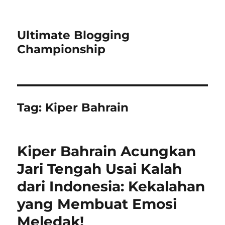
Ultimate Blogging
Championship
Tag:
Kiper Bahrain
Kiper Bahrain Acungkan
Jari Tengah Usai Kalah
dari Indonesia: Kekalahan
yang Membuat Emosi
Meledak!