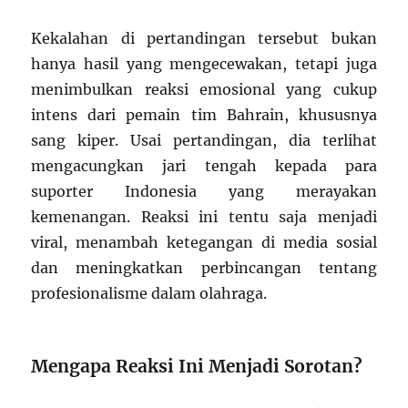
Kekalahan di pertandingan tersebut bukan
hanya hasil yang mengecewakan, tetapi juga
menimbulkan reaksi emosional yang cukup
intens dari pemain tim Bahrain, khususnya
sang kiper. Usai pertandingan, dia terlihat
mengacungkan jari tengah kepada para
suporter Indonesia yang merayakan
kemenangan. Reaksi ini tentu saja menjadi
viral, menambah ketegangan di media sosial
dan meningkatkan perbincangan tentang
profesionalisme dalam olahraga.
Mengapa Reaksi Ini Menjadi Sorotan?