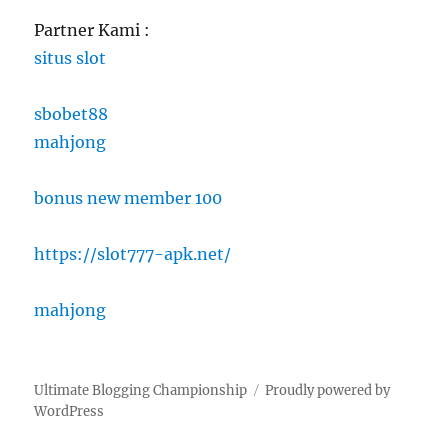
Partner Kami :
situs slot
sbobet88
mahjong
bonus new member 100
https://slot777-apk.net/
mahjong
Ultimate Blogging Championship
Proudly powered by
WordPress