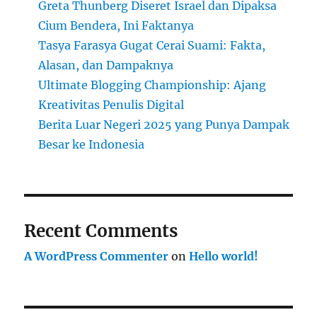
Greta Thunberg Diseret Israel dan Dipaksa
Cium Bendera, Ini Faktanya
Tasya Farasya Gugat Cerai Suami: Fakta,
Alasan, dan Dampaknya
Ultimate Blogging Championship: Ajang
Kreativitas Penulis Digital
Berita Luar Negeri 2025 yang Punya Dampak
Besar ke Indonesia
Recent Comments
A WordPress Commenter
on
Hello world!