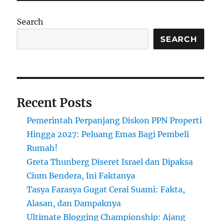
Los
Angeles:
Search
Solidaritas
dan
SEARCH
Kebaikan
Muncul
di
Tengah
Bencana
Recent Posts
Pemerintah Perpanjang Diskon PPN Properti
Hingga 2027: Peluang Emas Bagi Pembeli
Rumah!
Greta Thunberg Diseret Israel dan Dipaksa
Cium Bendera, Ini Faktanya
Tasya Farasya Gugat Cerai Suami: Fakta,
Alasan, dan Dampaknya
Ultimate Blogging Championship: Ajang