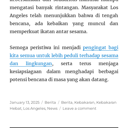
mengatasi banyak rintangan. Masyarakat Los
Angeles telah menunjukkan bahwa di tengah
bencana, ada kebaikan yang muncul dan
memperkuat ikatan antar sesama.
Semoga peristiwa ini menjadi
pengingat bagi
kita semua untuk lebih peduli terhadap sesama
dan lingkungan
, serta terus menjaga
kesiapsiagaan dalam menghadapi berbagai
potensi bencana di masa yang akan datang.
Posted
Categories
Tags
January 13, 2025
Berita
Berita
,
Kebakaran
,
Kebakaran
on
on
Hebat
,
Los Angeles
,
News
Leave a comment
Kebakaran
Besar
di