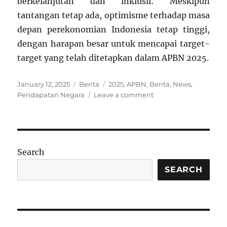
berkelanjutan dan inklusif. Meskipun
tantangan tetap ada, optimisme terhadap masa
depan perekonomian Indonesia tetap tinggi,
dengan harapan besar untuk mencapai target-
target yang telah ditetapkan dalam APBN 2025.
Posted
Categories
Tags
January 12, 2025
Berita
2025
,
APBN
,
Berita
,
News
,
on
on
Pendapatan Negara
Leave a comment
DPR
Sahkan
UU
APBN
2025:
Search
Pendapatan
Negara
SEARCH
Tembus
Rp3.000
Triliun