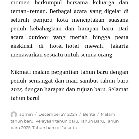
momen berkumpul bersama keluarga dan
teman-teman. Berbagai acara yang digelar di
seluruh penjuru kota menciptakan suasana
penuh kebahagiaan dan harapan baru. Dari
acara outdoor yang meriah hingga pesta
eksklusif di hotel-hotel mewah, Jakarta
menawarkan sesuatu untuk semua orang.
Nikmati malam pergantian tahun baru dengan
penuh semangat dan mari sambut tahun baru
2025 dengan harapan dan tujuan baru. Selamat
tahun baru!
Author
Posted
Categories
Tags
admin
December 27, 2024
Berita
Malam
on
tahun baru
,
Perayaan tahun baru
,
Tahun Baru
,
Tahun
baru 2025
,
Tahun baru di Jakarta