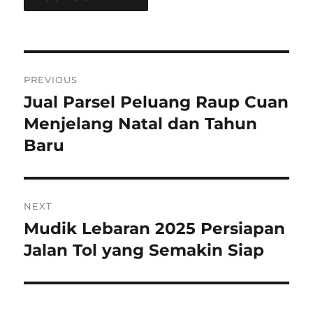
Post
PREVIOUS
navigation
Jual Parsel Peluang Raup Cuan
Previous
post:
Menjelang Natal dan Tahun
Baru
NEXT
Mudik Lebaran 2025 Persiapan
Next
post:
Jalan Tol yang Semakin Siap