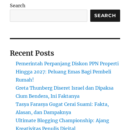
Terlambat
Search
Lapor
SPT
SEARCH
Tahunan
Pajak:
Ini
yang
Perlu
Recent Posts
Anda
Ketahui!
Pemerintah Perpanjang Diskon PPN Properti
Hingga 2027: Peluang Emas Bagi Pembeli
Rumah!
Greta Thunberg Diseret Israel dan Dipaksa
Cium Bendera, Ini Faktanya
Tasya Farasya Gugat Cerai Suami: Fakta,
Alasan, dan Dampaknya
Ultimate Blogging Championship: Ajang
Kreativitas Penulis Digital