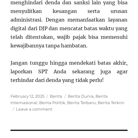
menghindari denda dan sanksi lain yang bisa
menyulitkan keuangan serta urusan
administrasi. Dengan memanfaatkan layanan
digital dari DJP dan mencatat batas waktu yang
telah ditentukan, wajib pajak bisa memenuhi
kewajibannya tanpa hambatan.
Jangan tunggu hingga mendekati batas akhir,
laporkan SPT Anda sekarang juga agar
terhindar dari denda yang tidak perlu!
Posted
Categories
Tags
February 12, 2025
Berita
Berita Dunia
,
Berita
on
Internasional
,
Berita Politik
,
Berita Terbaru
,
Berita Terkini
on
Leave a comment
Denda
dan
Konsekuensi
Jika